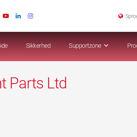
Spro
ide
Sikkerhed
Supportzone
Pro
 Parts Ltd