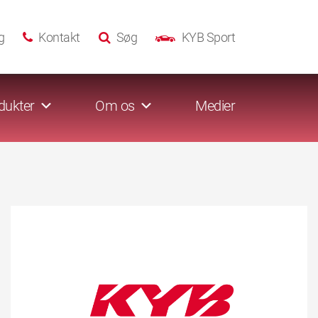
g
Kontakt
Søg
KYB Sport
dukter
Om os
Medier