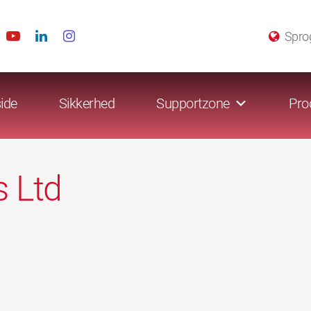
Spro
ide
Sikkerhed
Supportzone
Pro
s Ltd