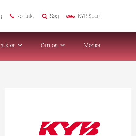
g
Kontakt
Søg
KYB Sport
dukter
Om os
Medier