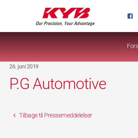
Fors
26. juni 2019
P.G Automotive
Tilbage til Pressemeddelelser