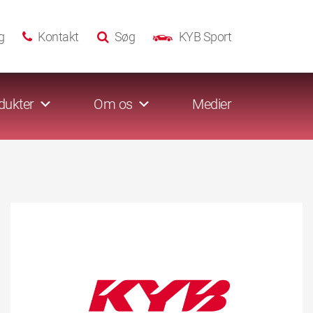
g
Kontakt
Søg
KYB Sport
dukter
Om os
Medier