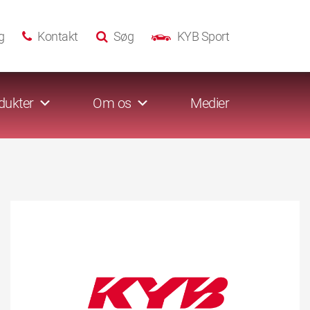
g
Kontakt
Søg
KYB Sport
dukter
Om os
Medier