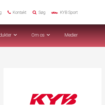
g
Kontakt
Søg
KYB Sport
dukter
Om os
Medier