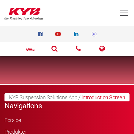
T
KYB Suspension Solutions App
/
Introduction Screen
Navigations
Forside
Produkter