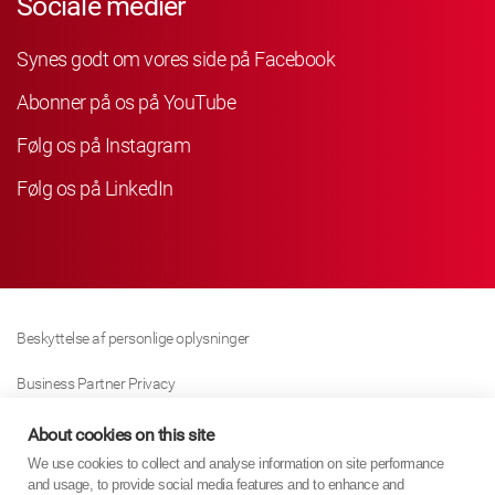
Sociale medier
Synes godt om vores side på Facebook
Abonner på os på YouTube
Følg os på Instagram
Følg os på LinkedIn
Beskyttelse af personlige oplysninger
Business Partner Privacy
Cookie Politik
About cookies on this site
We use cookies to collect and analyse information on site performance
Modern Slavery Act Policy
and usage, to provide social media features and to enhance and