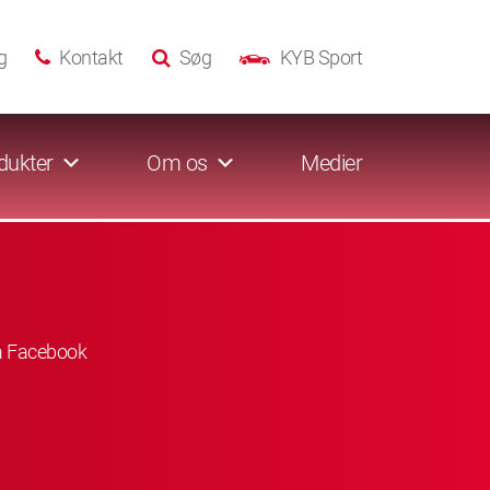
g
Kontakt
Søg
KYB Sport
dukter
Om os
Medier
å Facebook