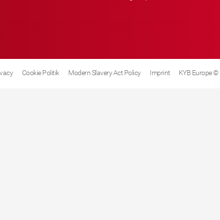
ivacy
Cookie Politik
Modern Slavery Act Policy
Imprint
KYB Europe ©