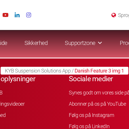
Spro
ide
Sikkerhed
Supportzone
Pro
KYB Suspension Solutions App
/
Danish Feature 3 img 1
 oplysninger
Sociale medier
B
Synes godt om vores side p
ingsvideoer
Abonner på os på YouTube
hed
Følg os på Instagram
Følg os på LinkedIn