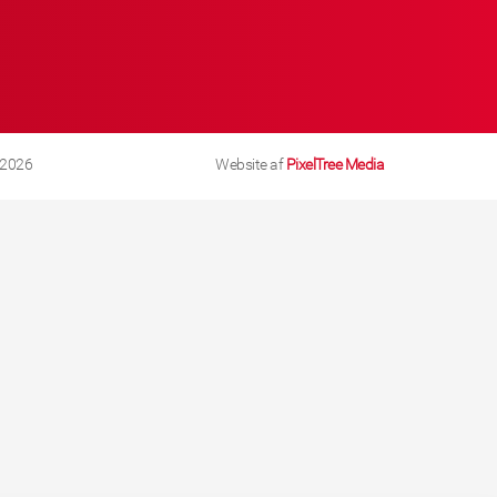
 2026
Website af
PixelTree Media