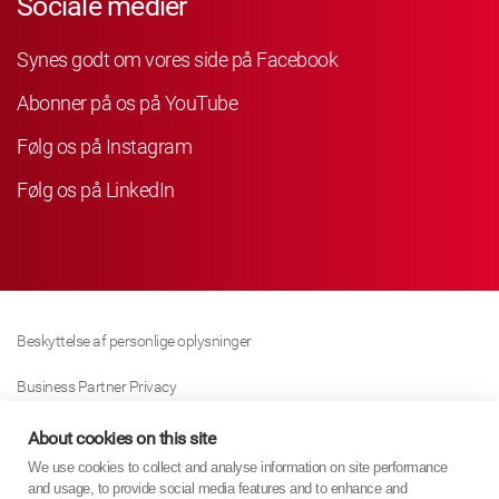
Sociale medier
Synes godt om vores side på Facebook
Abonner på os på YouTube
Følg os på Instagram
Følg os på LinkedIn
Beskyttelse af personlige oplysninger
Business Partner Privacy
Cookie Politik
About cookies on this site
We use cookies to collect and analyse information on site performance
Modern Slavery Act Policy
and usage, to provide social media features and to enhance and