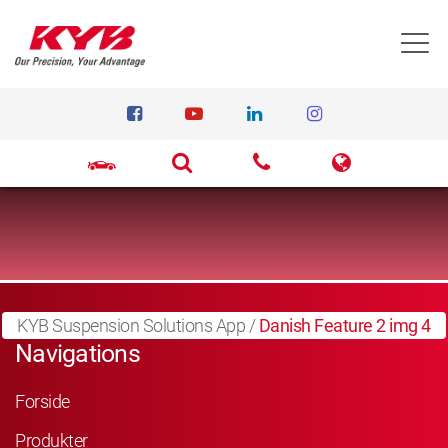
T
KYB Suspension Solutions App
/
Danish Feature 2 img 4
Navigations
Forside
Produkter