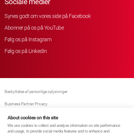
Sociale medier
Synes godt om vores side på Facebook
Abonner på os på YouTube
Følg os på Instagram
Følg os på LinkedIn
Beskyttelse af personlige oplysninger
Business Partner Privacy
Cookie Politik
About cookies on this site
We use cookies to collect and analyse information on site performance
Modern Slavery Act Policy
and usage, to provide social media features and to enhance and