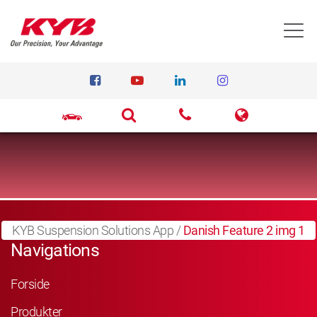
T
KYB Suspension Solutions App
/
Danish Feature 2 img 1
Navigations
Forside
Produkter