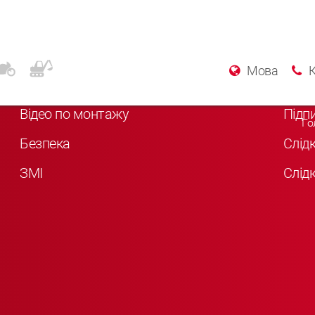
Додаткова інформація
Соц
Мова
Про KYB
Впод
Відео по монтажу
Підп
Го
Безпека
Слід
ЗМІ
Слідк