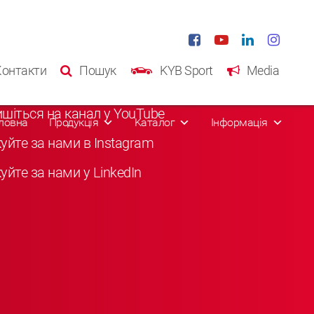
іальні мережі
Контакти
Пошук
KYB Sport
Media
обайте нас у Facebook
ишіться на канал у YouTube
ловна
Продукція
Kаталог
Інформація
куйте за нами в Instagram
уйте за нами у LinkedIn