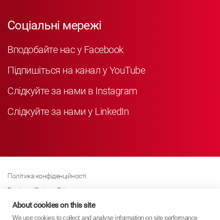
Соціальні мережі
Вподобайте нас у Facebook
Підпишіться на канал у YouTube
Слідкуйте за нами в Instagram
Слідкуйте за нами у LinkedIn
Політика конфіденційності
Business Partner Privacy
Політика щодо файлів cookie
About cookies on this site
We use cookies to collect and analyse information on site performance
Сучасна політика Закону про рабство