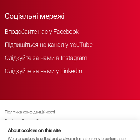
Соціальні мережі
Вподобайте нас у Facebook
Підпишіться на канал у YouTube
Слідкуйте за нами в Instagram
Слідкуйте за нами у LinkedIn
Політика конфіденційності
Business Partner Privacy
Політика щодо файлів cookie
About cookies on this site
We use cookies to collect and analyse information on site performance
Сучасна політика Закону про рабство