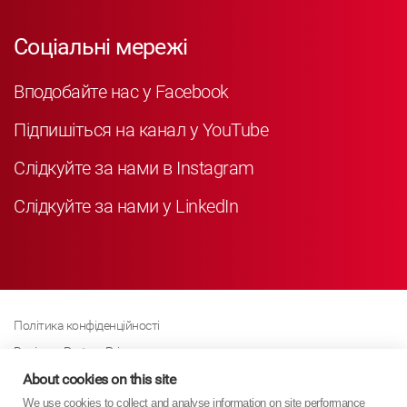
Соціальні мережі
Вподобайте нас у Facebook
Підпишіться на канал у YouTube
Слідкуйте за нами в Instagram
Слідкуйте за нами у LinkedIn
Політика конфіденційності
Business Partner Privacy
Політика щодо файлів cookie
About cookies on this site
We use cookies to collect and analyse information on site performance
Сучасна політика Закону про рабство