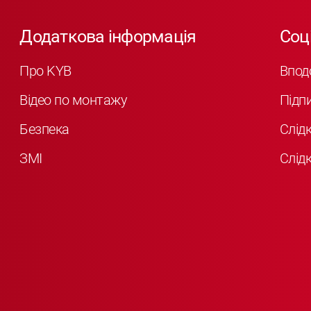
Додаткова інформація
Соц
Про KYB
Впод
Відео по монтажу
Підп
Безпека
Слід
ЗМІ
Слідк