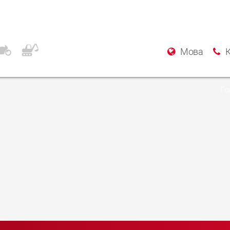
 Specialist Garage
Мова
Го