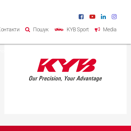
Контакти
Пошук
KYB Sport
Media
ловна
Продукція
Kаталог
Інформація