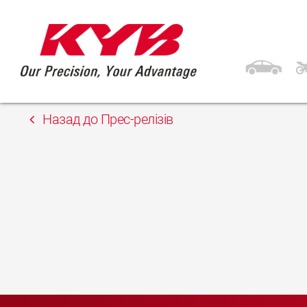
28th Квітень 2023
Service PitStop Київ
Назад до Прес-релізів