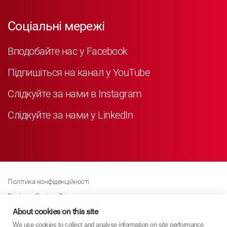
Соціальні мережі
Вподобайте нас у Facebook
Підпишіться на канал у YouTube
Слідкуйте за нами в Instagram
Слідкуйте за нами у LinkedIn
Політика конфіденційності
Business Partner Privacy
Політика щодо файлів cookie
About cookies on this site
We use cookies to collect and analyse information on site performance
Сучасна політика Закону про рабство