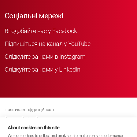
Соціальні мережі
Вподобайте нас у Facebook
Підпишіться на канал у YouTube
Слідкуйте за нами в Instagram
Слідкуйте за нами у LinkedIn
Політика конфіденційності
Business Partner Privacy
Політика щодо файлів cookie
About cookies on this site
We use cookies to collect and analyse information on site performance
Сучасна політика Закону про рабство