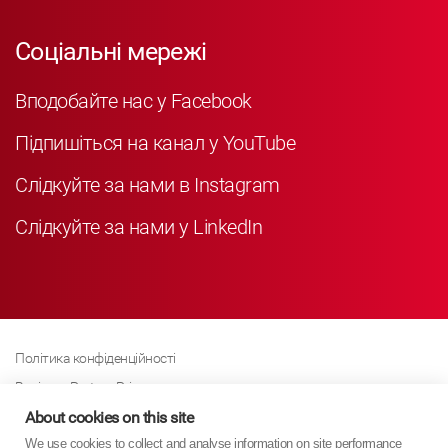
Соціальні мережі
Вподобайте нас у Facebook
Підпишіться на канал у YouTube
Слідкуйте за нами в Instagram
Слідкуйте за нами у LinkedIn
Політика конфіденційності
Business Partner Privacy
Політика щодо файлів cookie
About cookies on this site
We use cookies to collect and analyse information on site performance
Сучасна політика Закону про рабство