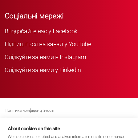
Соціальні мережі
Вподобайте нас у Facebook
Підпишіться на канал у YouTube
Слідкуйте за нами в Instagram
Слідкуйте за нами у LinkedIn
Політика конфіденційності
Business Partner Privacy
Політика щодо файлів cookie
About cookies on this site
We use cookies to collect and analyse information on site performance
Сучасна політика Закону про рабство