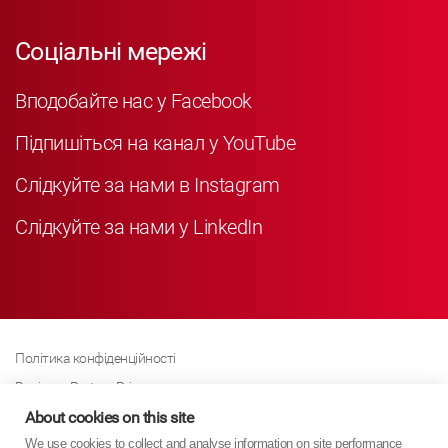
Соціальні мережі
Вподобайте нас у Facebook
Підпишіться на канал у YouTube
Слідкуйте за нами в Instagram
Слідкуйте за нами у LinkedIn
Політика конфіденційності
Business Partner Privacy
Політика щодо файлів cookie
About cookies on this site
We use cookies to collect and analyse information on site performance
Сучасна політика Закону про рабство