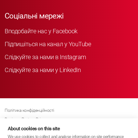
Соціальні мережі
Вподобайте нас у Facebook
Підпишіться на канал у YouTube
Слідкуйте за нами в Instagram
Слідкуйте за нами у LinkedIn
Політика конфіденційності
Business Partner Privacy
Політика щодо файлів cookie
About cookies on this site
We use cookies to collect and analyse information on site performance
Сучасна політика Закону про рабство