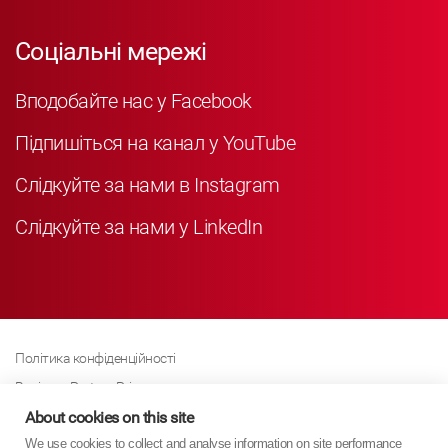
Соціальні мережі
Вподобайте нас у Facebook
Підпишіться на канал у YouTube
Слідкуйте за нами в Instagram
Слідкуйте за нами у LinkedIn
Політика конфіденційності
Business Partner Privacy
Політика щодо файлів cookie
About cookies on this site
We use cookies to collect and analyse information on site performance
Сучасна політика Закону про рабство