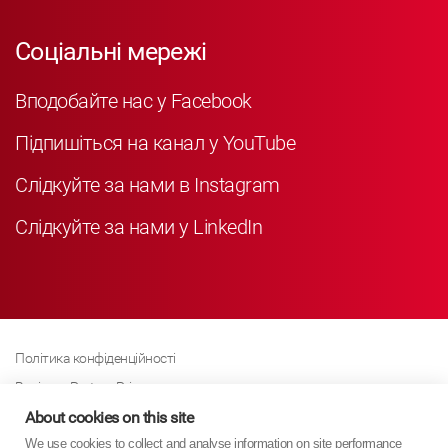
Соціальні мережі
Вподобайте нас у Facebook
Підпишіться на канал у YouTube
Слідкуйте за нами в Instagram
Слідкуйте за нами у LinkedIn
Політика конфіденційності
Business Partner Privacy
Політика щодо файлів cookie
About cookies on this site
We use cookies to collect and analyse information on site performance
Сучасна політика Закону про рабство