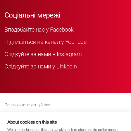
Соціальні мережі
Вподобайте нас у Facebook
Підпишіться на канал у YouTube
Слідкуйте за нами в Instagram
Слідкуйте за нами у LinkedIn
Політика конфіденційності
Business Partner Privacy
Політика щодо файлів cookie
About cookies on this site
We use cookies to collect and analyse information on site performance
Сучасна політика Закону про рабство