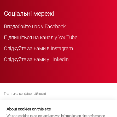
Соціальні мережі
Вподобайте нас у Facebook
Підпишіться на канал у YouTube
Слідкуйте за нами в Instagram
Слідкуйте за нами у LinkedIn
Політика конфіденційності
Business Partner Privacy
Політика щодо файлів cookie
About cookies on this site
We use cookies to collect and analyse information on site performance
Сучасна політика Закону про рабство