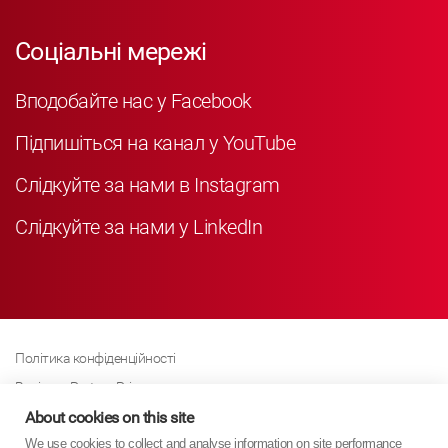
Соціальні мережі
Вподобайте нас у Facebook
Підпишіться на канал у YouTube
Слідкуйте за нами в Instagram
Слідкуйте за нами у LinkedIn
Політика конфіденційності
Business Partner Privacy
Політика щодо файлів cookie
About cookies on this site
We use cookies to collect and analyse information on site performance
Сучасна політика Закону про рабство