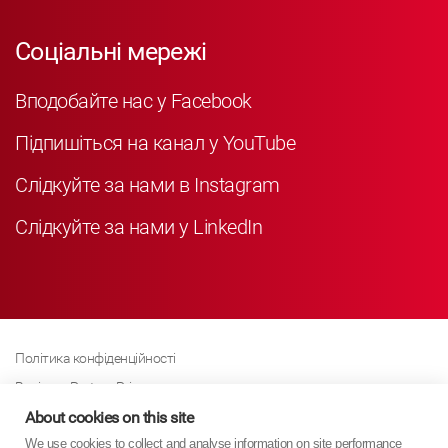
Соціальні мережі
Вподобайте нас у Facebook
Підпишіться на канал у YouTube
Слідкуйте за нами в Instagram
Слідкуйте за нами у LinkedIn
Політика конфіденційності
Business Partner Privacy
Політика щодо файлів cookie
About cookies on this site
We use cookies to collect and analyse information on site performance
Сучасна політика Закону про рабство