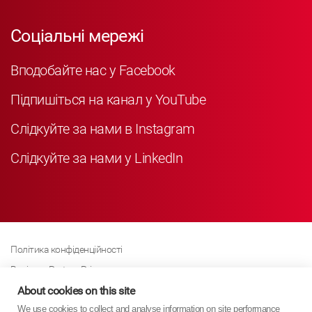
Соціальні мережі
Вподобайте нас у Facebook
Підпишіться на канал у YouTube
Слідкуйте за нами в Instagram
Слідкуйте за нами у LinkedIn
Політика конфіденційності
Business Partner Privacy
Політика щодо файлів cookie
About cookies on this site
We use cookies to collect and analyse information on site performance
Сучасна політика Закону про рабство