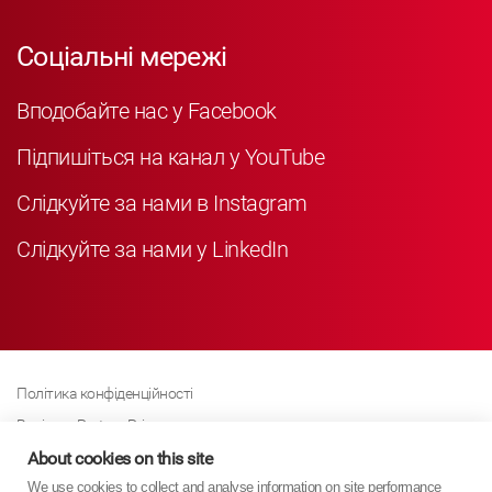
Соціальні мережі
Вподобайте нас у Facebook
Підпишіться на канал у YouTube
Слідкуйте за нами в Instagram
Слідкуйте за нами у LinkedIn
Політика конфіденційності
Business Partner Privacy
Політика щодо файлів cookie
About cookies on this site
We use cookies to collect and analyse information on site performance
Сучасна політика Закону про рабство