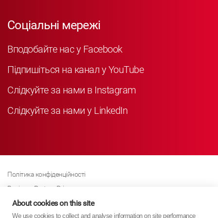
Соціальні мережі
Вподобайте нас у Facebook
Підпишіться на канал у YouTube
Слідкуйте за нами в Instagram
Слідкуйте за нами у LinkedIn
Політика конфіденційності
Business Partner Privacy
Політика щодо файлів cookie
About cookies on this site
We use cookies to collect and analyse information on site performance
Сучасна політика Закону про рабство