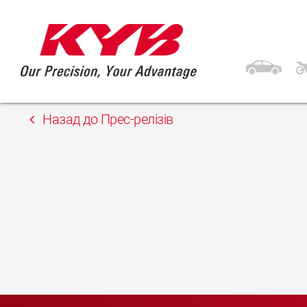
28th Квітень 2023
Ескорт-Віннс Київ S
Назад до Прес-релізів