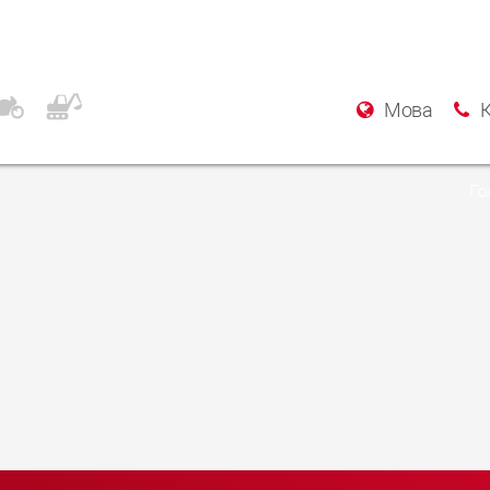
pecialist Garage
Мова
Го