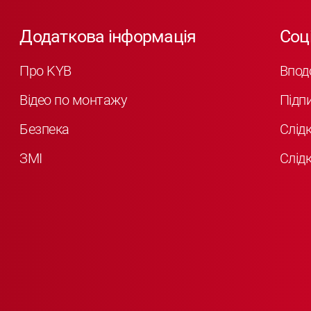
Додаткова інформація
Соц
Про KYB
Впод
Відео по монтажу
Підп
Безпека
Слід
ЗМІ
Слідк