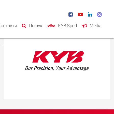
Контакти
Пошук
KYB Sport
Media
ловна
Продукція
Kаталог
Інформація