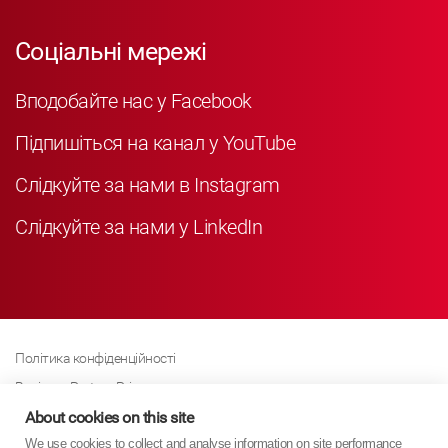
Соціальні мережі
Вподобайте нас у Facebook
Підпишіться на канал у YouTube
Слідкуйте за нами в Instagram
Слідкуйте за нами у LinkedIn
Політика конфіденційності
Business Partner Privacy
Політика щодо файлів cookie
About cookies on this site
We use cookies to collect and analyse information on site performance
Сучасна політика Закону про рабство