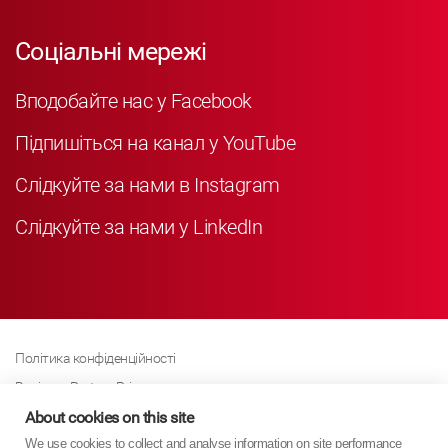
Соціальні мережі
Вподобайте нас у Facebook
Підпишіться на канал у YouTube
Слідкуйте за нами в Instagram
Слідкуйте за нами у LinkedIn
Політика конфіденційності
Business Partner Privacy
Політика щодо файлів cookie
About cookies on this site
We use cookies to collect and analyse information on site performance
Сучасна політика Закону про рабство