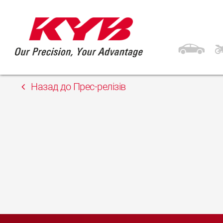
28th Квітень 2023
Автоцентр Сарни Sp
Назад до Прес-релізів