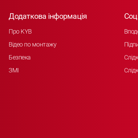
Додаткова інформація
Соц
Про KYB
Впод
Відео по монтажу
Підп
Безпека
Слід
ЗМІ
Слідк