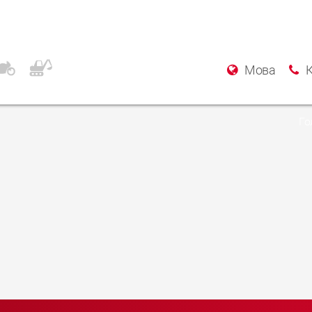
ecialist Garage
Мова
Го