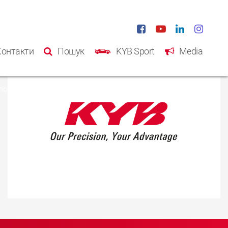
Контакти
Пошук
KYB Sport
Media
ловна
Продукція
Kаталог
Інформація