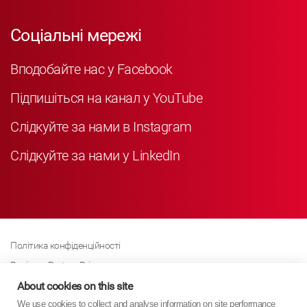
Соціальні мережі
Вподобайте нас у Facebook
Підпишіться на канал у YouTube
Слідкуйте за нами в Instagram
Слідкуйте за нами у LinkedIn
Політика конфіденційності
Business Partner Privacy
Політика щодо файлів cookie
About cookies on this site
We use cookies to collect and analyse information on site performance
Сучасна політика Закону про рабство