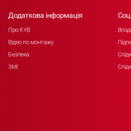
Додаткова інформація
Соц
Про KYB
Впод
Відео по монтажу
Підп
Безпека
Слід
ЗМІ
Слідк