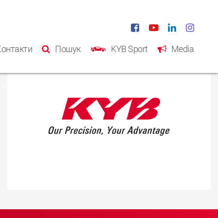
Контакти
Пошук
KYB Sport
Media
ловна
Продукція
Kаталог
Інформація