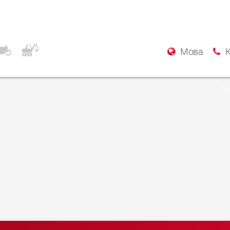
ecialist Garage
Мова
Го