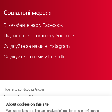
Соціальні мережі
Вподобайте нас у Facebook
Підпишіться на канал у YouTube
Слідкуйте за нами в Instagram
Слідкуйте за нами у LinkedIn
Політика конфіденційності
Business Partner Privacy
Політика щодо файлів cookie
About cookies on this site
We use cookies to collect and analyse information on site performance
Сучасна політика Закону про рабство