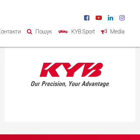
Контакти
Пошук
KYB Sport
Media
ловна
Продукція
Kаталог
Інформація