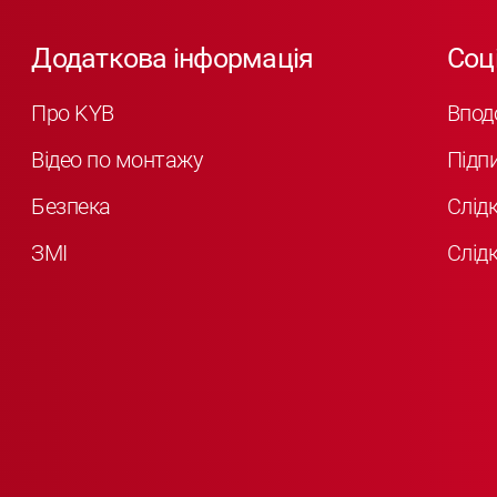
Додаткова інформація
Соц
Про KYB
Впод
Відео по монтажу
Підп
Безпека
Слід
ЗМІ
Слідк