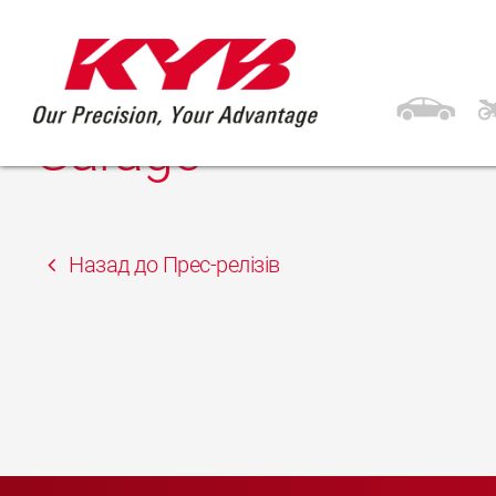
28th Квітень 2023
Автопланета Житом
Garage
Назад до Прес-релізів