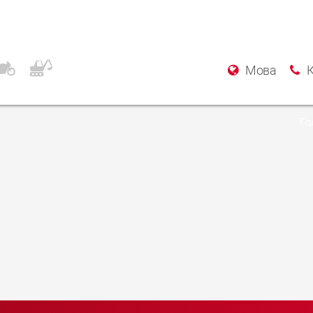
ир Specialist
Мова
Го