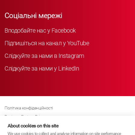
Соціальні мережі
Вподобайте нас у Facebook
Підпишіться на канал у YouTube
Слідкуйте за нами в Instagram
Слідкуйте за нами у LinkedIn
Політика конфіденційності
Business Partner Privacy
Політика щодо файлів cookie
About cookies on this site
We use cookies to collect and analyse information on site performance
Сучасна політика Закону про рабство