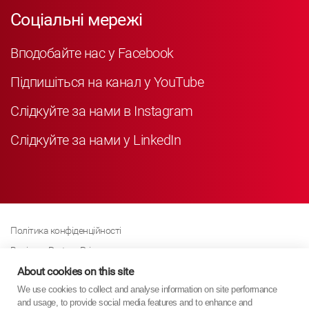
Соціальні мережі
Вподобайте нас у Facebook
Підпишіться на канал у YouTube
Слідкуйте за нами в Instagram
Слідкуйте за нами у LinkedIn
Політика конфіденційності
Business Partner Privacy
About cookies on this site
Політика щодо файлів cookie
We use cookies to collect and analyse information on site performance
Сучасна політика Закону про рабство
and usage, to provide social media features and to enhance and