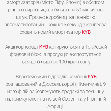
амортизаторів (місто Ґіфу, Японія) з обсягом
річного виробництва більш ніж 50 мільйонів
штук. Процес виробництва повністю
автоматизований, і кожні 15 секунд з конвеєра
сходить новий амортизатор
KYB
.
Акції корпорації
KYB
котируються на Токійській
фондовій біржі, а продукція експортується
ться до більш ніж 100 країн світу.
Європейський підрозділ компанії
KYB
розташований в Дюссельдорфі (Німеччина), 9
його філій забезпечують продажі та технічну
підтримку клієнтів по всій Європі та у Північній
Африці.