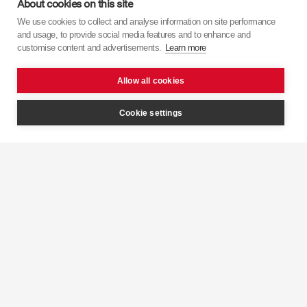
About cookies on this site
We use cookies to collect and analyse information on site performance
Дізнайтеся більше про
KYB
з наших відео.
and usage, to provide social media features and to enhance and
customise content and advertisements.
Learn more
Allow all cookies
Cookie settings
Інтелектуальний
контроль
KYB 
демпфування