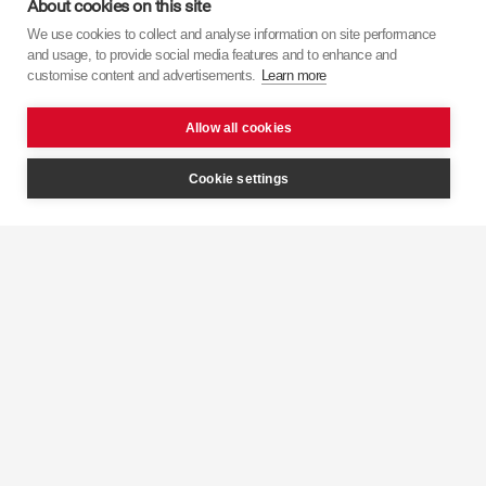
About cookies on this site
We use cookies to collect and analyse information on site performance
Дізнайтеся більше про
KYB
з наших відео.
and usage, to provide social media features and to enhance and
customise content and advertisements.
Learn more
Allow all cookies
Cookie settings
Інтелектуальний
контроль
KYB 
демпфування