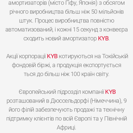
амортизаторів (місто Ґіфу, Японія) з обсягом
річного виробництва більш ніж 50 мільйонів
штук. Процес виробництва повністю
автоматизований, і кожні 15 секунд з конвеєра
сходить новий амортизатор
KYB
.
Акції корпорації
KYB
котируються на Токійській
фондовій біржі, а продукція експортується
ться до більш ніж 100 країн світу.
Європейський підрозділ компанії
KYB
розташований в Дюссельдорфі (Німеччина), 9
його філій забезпечують продажі та технічну
підтримку клієнтів по всій Європі та у Північній
Африці.