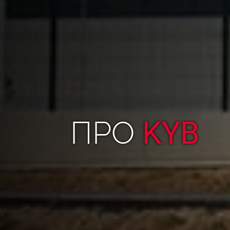
ПРО
KYB