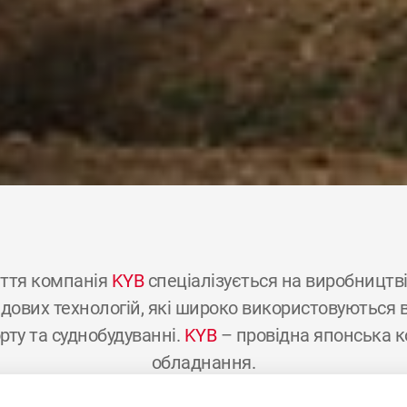
ття компанія
KYB
спеціалізується на виробництві г
ових технологій, які широко використовуються в 
рту та суднобудуванні.
KYB
– провідна японська к
обладнання.