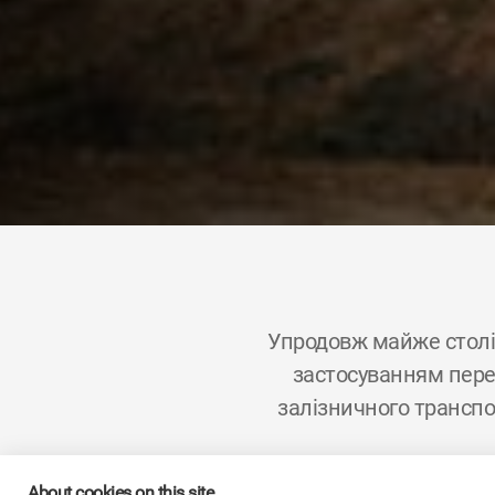
Упродовж майже столі
застосуванням перед
залізничного транспо
About cookies on this site