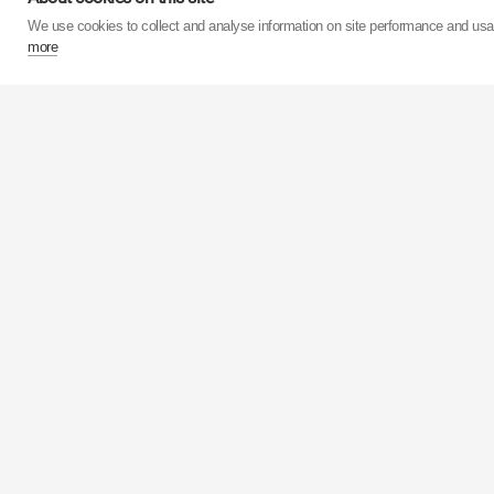
Продуктивність власни
We use cookies to collect and analyse information on site performance and us
понад 75 мільйонів а
more
виробництва амортиз
мільйонів штук. Проц
Акції корпорації
KY
Європейський підрозд
забезпечують прода