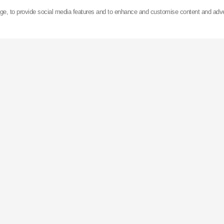
х 15 заводів, розміщених в Азії, Європі та Сполуч
age, to provide social media features and to enhance and customise content and adv
мортизаторів на рік. Компанія
KYB
володіє найбіль
аторів (місто Ґіфу, Японія) з обсягом річного виро
ес виробництва повністю автоматизований, і кожні
сходить новий амортизатор
KYB
.
B
котируються на Токійській фондовій біржі, а прод
ться до більш ніж 100 країн світу.
іл компанії
KYB
розташований в Дюссельдорфі (Нім
жі та технічну підтримку клієнтів по всій Європі та 