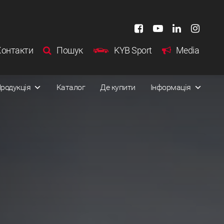
Контакти
Пошук
KYB Sport
Media
родукція
Kаталог
Де купити
Інформація