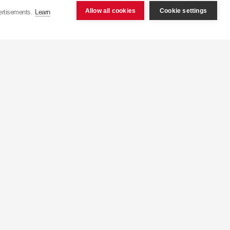
ених Штатах, становить
Allow all cookies
Cookie settings
ertisements.
Learn
шим в світі заводом з
бництва більш ніж 50
 15 секунд з конвеєра
укція експортується
еччина), 9 його філій
у Північній Африці.