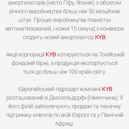
амортизаторів (місто Ґіфу, Японія) з обсягом
річного виробництва більш ніж 50 мільйонів
штук. Процес виробництва повністю
автоматизований, і кожні 15 секунд з конвеєра
сходить новий амортизатор
KYB
.
Акції корпорації
KYB
котируються на Токійській
фондовій біржі, а продукція експортується
ться до більш ніж 100 країн світу.
Європейський підрозділ компанії
KYB
розташований в Дюссельдорфі (Німеччина), 9
його філій забезпечують продажі та технічну
підтримку клієнтів по всій Європі та у Північній
Африці.