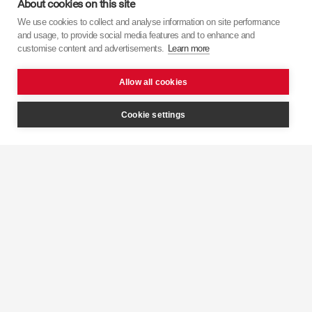
About cookies on this site
We use cookies to collect and analyse information on site performance
Дізнайтеся більше про
KYB
з наших відео.
and usage, to provide social media features and to enhance and
customise content and advertisements.
Learn more
Allow all cookies
Cookie settings
Інтелектуальний
контроль
KYB 
демпфування