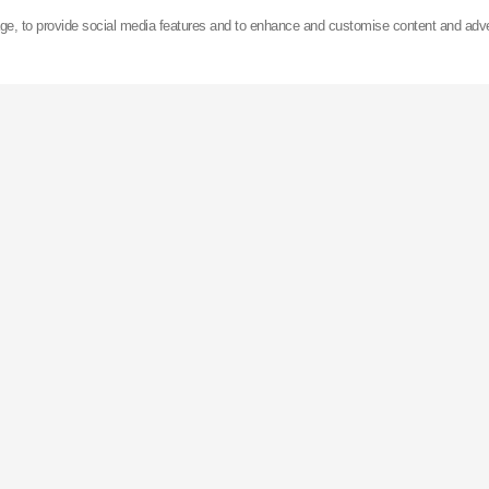
х 15 заводів, розміщених в Азії, Європі та Сполуч
age, to provide social media features and to enhance and customise content and adv
мортизаторів на рік. Компанія
KYB
володіє найбіль
аторів (місто Ґіфу, Японія) з обсягом річного виро
ес виробництва повністю автоматизований, і кожні
сходить новий амортизатор
KYB
.
B
котируються на Токійській фондовій біржі, а прод
ться до більш ніж 100 країн світу.
іл компанії
KYB
розташований в Дюссельдорфі (Нім
жі та технічну підтримку клієнтів по всій Європі та 