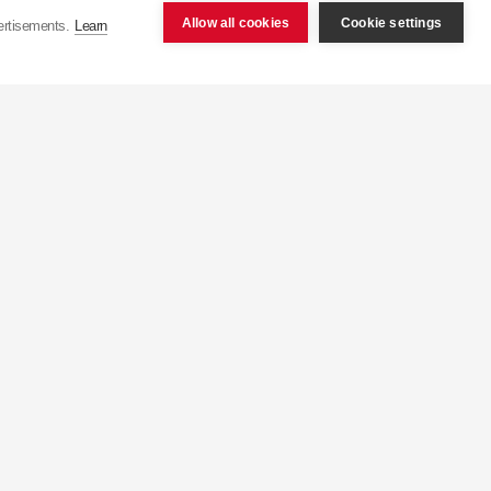
ених Штатах, становить
Allow all cookies
Cookie settings
ertisements.
Learn
шим в світі заводом з
бництва більш ніж 50
 15 секунд з конвеєра
укція експортується
еччина), 9 його філій
у Північній Африці.