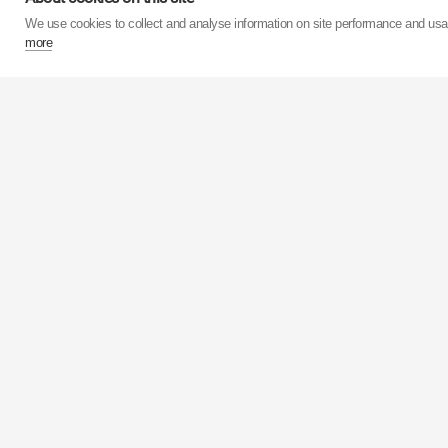
Продуктивність власни
We use cookies to collect and analyse information on site performance and us
понад 75 мільйонів а
more
виробництва амортиз
мільйонів штук. Проц
Акції корпорації
KY
Європейський підрозд
забезпечують прода