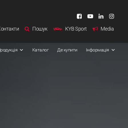
Контакти
Пошук
KYB Sport
Media
родукція
Kаталог
Де купити
Інформація