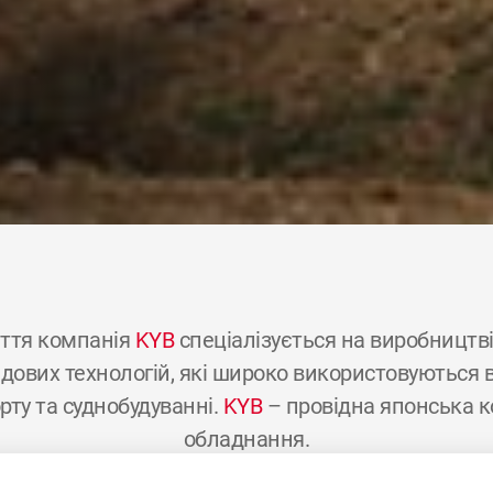
ття компанія
KYB
спеціалізується на виробництві г
ових технологій, які широко використовуються в 
рту та суднобудуванні.
KYB
– провідна японська к
обладнання.