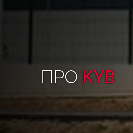
ПРО
KYB