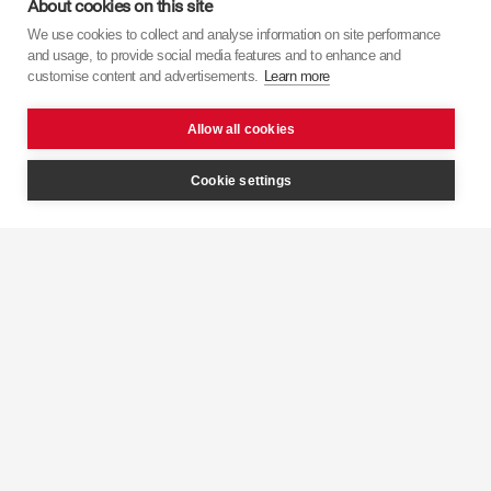
About cookies on this site
We use cookies to collect and analyse information on site performance
Дізнайтеся більше про
KYB
з наших відео.
and usage, to provide social media features and to enhance and
customise content and advertisements.
Learn more
Allow all cookies
Cookie settings
Інтелектуальний
контроль
KYB 
демпфування