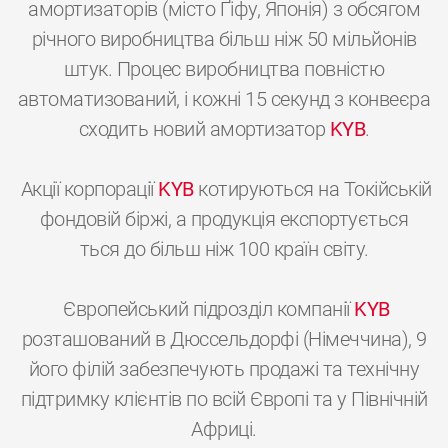
амортизаторів (місто Ґіфу, Японія) з обсягом
річного виробництва більш ніж 50 мільйонів
штук. Процес виробництва повністю
автоматизований, і кожні 15 секунд з конвеєра
сходить новий амортизатор
KYB
.
Акції корпорації
KYB
котируються на Токійській
фондовій біржі, а продукція експортується
ться до більш ніж 100 країн світу.
Європейський підрозділ компанії
KYB
розташований в Дюссельдорфі (Німеччина), 9
його філій забезпечують продажі та технічну
підтримку клієнтів по всій Європі та у Північній
Африці.