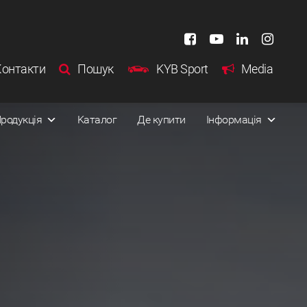
Контакти
Пошук
KYB Sport
Media
родукція
Kаталог
Де купити
Інформація