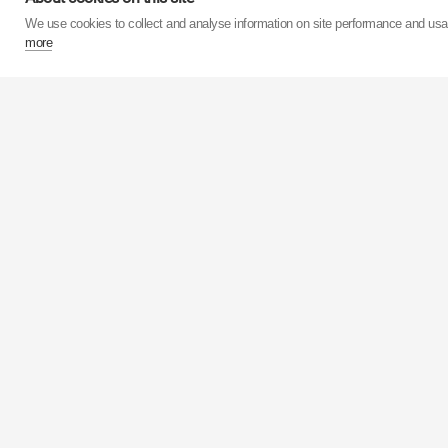
Продуктивність власни
We use cookies to collect and analyse information on site performance and us
понад 75 мільйонів а
more
виробництва амортиз
мільйонів штук. Проц
Акції корпорації
KY
Європейський підрозд
забезпечують прода