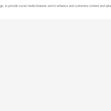
х 15 заводів, розміщених в Азії, Європі та Сполуч
age, to provide social media features and to enhance and customise content and adv
мортизаторів на рік. Компанія
KYB
володіє найбіль
аторів (місто Ґіфу, Японія) з обсягом річного виро
ес виробництва повністю автоматизований, і кожні
сходить новий амортизатор
KYB
.
B
котируються на Токійській фондовій біржі, а прод
ться до більш ніж 100 країн світу.
іл компанії
KYB
розташований в Дюссельдорфі (Нім
жі та технічну підтримку клієнтів по всій Європі та 