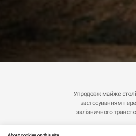
Упродовж майже столі
застосуванням перед
залізничного транспо
About cookies on this site