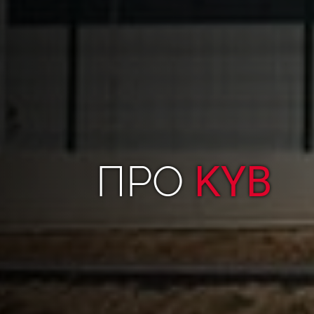
ПРО
KYB