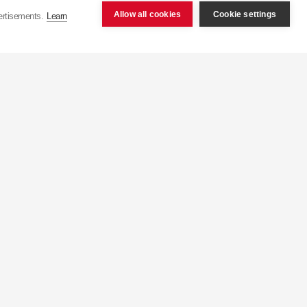
ених Штатах, становить
Allow all cookies
Cookie settings
ertisements.
Learn
шим в світі заводом з
бництва більш ніж 50
 15 секунд з конвеєра
укція експортується
еччина), 9 його філій
у Північній Африці.