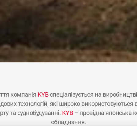
ття компанія
KYB
спеціалізується на виробництві г
ових технологій, які широко використовуються в 
рту та суднобудуванні.
KYB
– провідна японська к
обладнання.