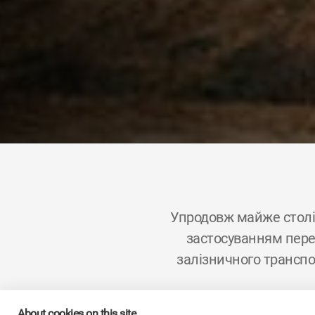
Упродовж майже столі
застосуванням перед
залізничного транспо
About cookies on this site