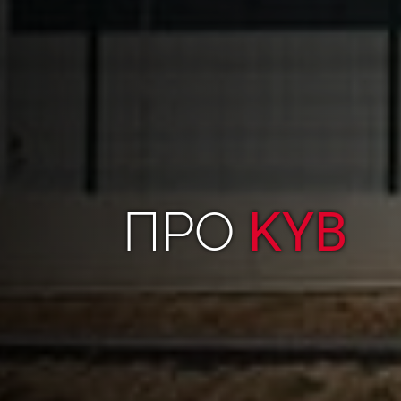
ПРО
KYB