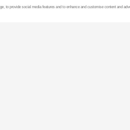
х 15 заводів, розміщених в Азії, Європі та Сполуч
age, to provide social media features and to enhance and customise content and adv
мортизаторів на рік. Компанія
KYB
володіє найбіль
аторів (місто Ґіфу, Японія) з обсягом річного виро
ес виробництва повністю автоматизований, і кожні
сходить новий амортизатор
KYB
.
B
котируються на Токійській фондовій біржі, а прод
ться до більш ніж 100 країн світу.
іл компанії
KYB
розташований в Дюссельдорфі (Нім
жі та технічну підтримку клієнтів по всій Європі та 