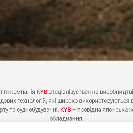
ття компанія
KYB
спеціалізується на виробництві г
ових технологій, які широко використовуються в 
рту та суднобудуванні.
KYB
– провідна японська к
обладнання.