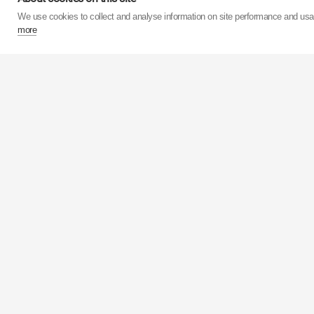
Продуктивність власни
We use cookies to collect and analyse information on site performance and us
понад 75 мільйонів а
more
виробництва амортиз
мільйонів штук. Проц
Акції корпорації
KY
Європейський підрозд
забезпечують прода