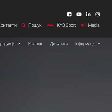
Контакти
Пошук
KYB Sport
Media
родукція
Kаталог
Де купити
Інформація