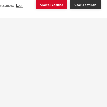
ених Штатах, становить
Allow all cookies
Cookie settings
ertisements.
Learn
шим в світі заводом з
бництва більш ніж 50
 15 секунд з конвеєра
укція експортується
еччина), 9 його філій
у Північній Африці.