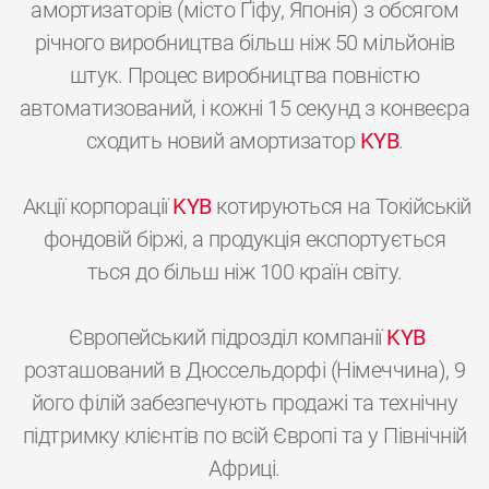
амортизаторів (місто Ґіфу, Японія) з обсягом
річного виробництва більш ніж 50 мільйонів
штук. Процес виробництва повністю
автоматизований, і кожні 15 секунд з конвеєра
сходить новий амортизатор
KYB
.
Акції корпорації
KYB
котируються на Токійській
фондовій біржі, а продукція експортується
ться до більш ніж 100 країн світу.
Європейський підрозділ компанії
KYB
розташований в Дюссельдорфі (Німеччина), 9
його філій забезпечують продажі та технічну
підтримку клієнтів по всій Європі та у Північній
Африці.