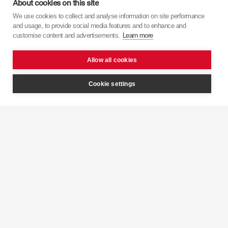
About cookies on this site
We use cookies to collect and analyse information on site performance
Дізнайтеся більше про
KYB
з наших відео.
and usage, to provide social media features and to enhance and
customise content and advertisements.
Learn more
Allow all cookies
Cookie settings
Інтелектуальний
контроль
KYB 
демпфування