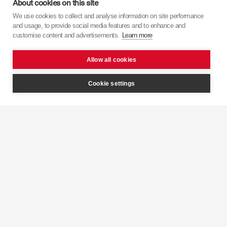
About cookies on this site
We use cookies to collect and analyse information on site performance
Дізнайтеся більше про
KYB
з наших відео.
and usage, to provide social media features and to enhance and
customise content and advertisements.
Learn more
Allow all cookies
Cookie settings
Інтелектуальний
контроль
KYB 
демпфування