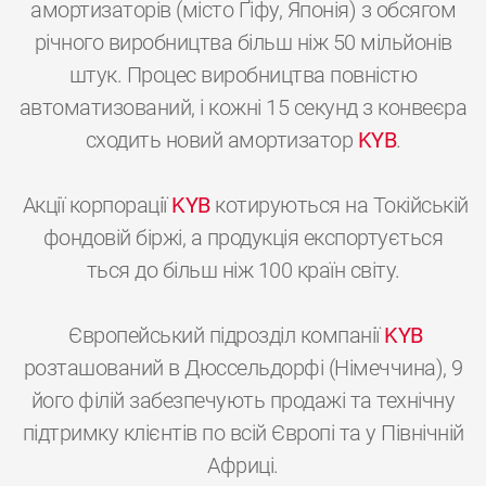
амортизаторів (місто Ґіфу, Японія) з обсягом
річного виробництва більш ніж 50 мільйонів
штук. Процес виробництва повністю
автоматизований, і кожні 15 секунд з конвеєра
сходить новий амортизатор
KYB
.
Акції корпорації
KYB
котируються на Токійській
фондовій біржі, а продукція експортується
ться до більш ніж 100 країн світу.
Європейський підрозділ компанії
KYB
розташований в Дюссельдорфі (Німеччина), 9
його філій забезпечують продажі та технічну
підтримку клієнтів по всій Європі та у Північній
Африці.