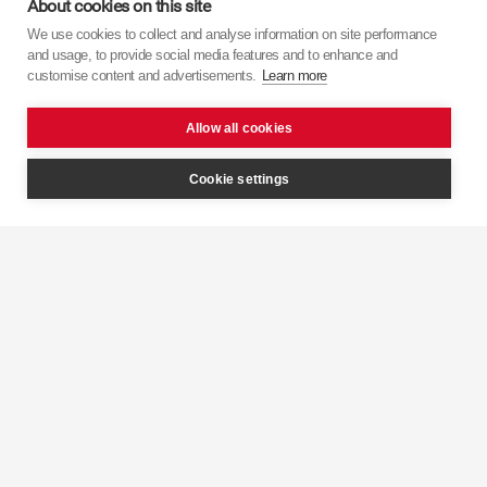
About cookies on this site
We use cookies to collect and analyse information on site performance
Дізнайтеся більше про
KYB
з наших відео.
and usage, to provide social media features and to enhance and
customise content and advertisements.
Learn more
Allow all cookies
Cookie settings
Інтелектуальний
контроль
KYB 
демпфування