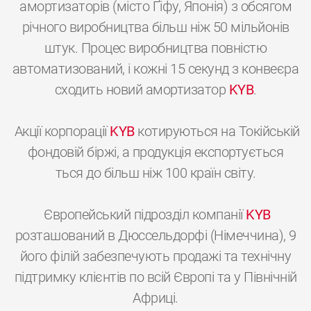
амортизаторів (місто Ґіфу, Японія) з обсягом
річного виробництва більш ніж 50 мільйонів
штук. Процес виробництва повністю
автоматизований, і кожні 15 секунд з конвеєра
сходить новий амортизатор
KYB
.
Акції корпорації
KYB
котируються на Токійській
фондовій біржі, а продукція експортується
ться до більш ніж 100 країн світу.
Європейський підрозділ компанії
KYB
розташований в Дюссельдорфі (Німеччина), 9
його філій забезпечують продажі та технічну
підтримку клієнтів по всій Європі та у Північній
Африці.